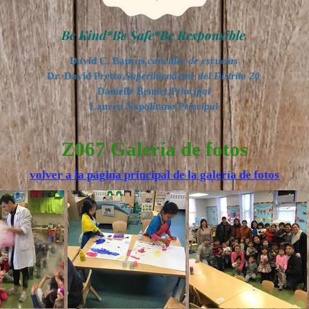
Be Kind*Be Safe*Be Responsible
David C. Bancos,
canciller de escuelas
Dr. David Pretto,
Superintendente del Distrito 20
Danielle Bennet,
Principal
Lauren Napolitano,
Principal
Z067 Galería de fotos
volver a la página principal de la galería de fotos